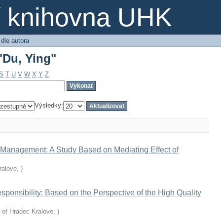
"Du, Ying"
ní knihovna UHK
 dle autora
"Du, Ying"
S
T
U
V
W
X
Y
Z
Výsledky:
s Management: A Study Based on Mediating Effect of
ralove
,
)
sponsibility: Based on the Perspective of the High Quality
y of Hradec Kralove
,
)