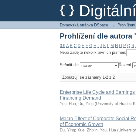
Prohlížení dle autora 
Digitál
Domovská stránka DSpace
→
Prohlížení
Prohlížení dle autora 
0-9
A
B
C
D
E
F
G
H
I
J
K
L
M
N
O
P
Q
R
Nebo zadejte několik prvních písmen:
Seřadit dle:
Řazení:
Zobrazují se záznamy 1-2 z 2
Enterprise Life Cycle and Earning
Financing Demand
You, Hua
;
Du, Ying
(
University of Hradec K
Macro Effect of Corporate Social Re
of Economic Growth
Du, Ying
;
Xue, Zhixin
;
You, Hua
(
Universit