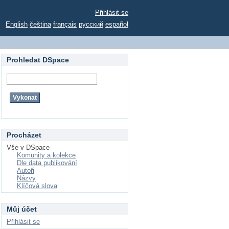
Přihlásit se
English
čeština
français
русский
español
Prohledat DSpace
Procházet
Vše v DSpace
Komunity a kolekce
Dle data publikování
Autoři
Názvy
Klíčová slova
Můj účet
Přihlásit se