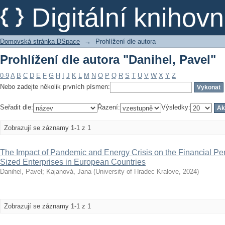
Prohlížení dle autora "Danihel, Pavel"
Digitální kniho
Domovská stránka DSpace
→
Prohlížení dle autora
Prohlížení dle autora "Danihel, Pavel"
0-9
A
B
C
D
E
F
G
H
I
J
K
L
M
N
O
P
Q
R
S
T
U
V
W
X
Y
Z
Nebo zadejte několik prvních písmen:
Seřadit dle:
Řazení:
Výsledky:
Zobrazují se záznamy 1-1 z 1
The Impact of Pandemic and Energy Crisis on the Financial P
Sized Enterprises in European Countries
Danihel, Pavel
;
Kajanová, Jana
(
University of Hradec Kralove
,
2024
)
Zobrazují se záznamy 1-1 z 1