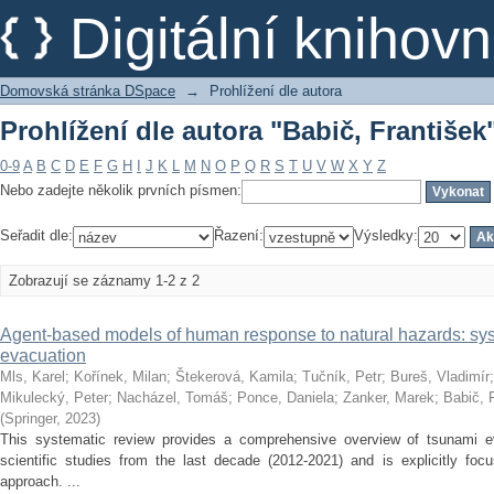
Prohlížení dle autora "Babič, František
Digitální kniho
Domovská stránka DSpace
→
Prohlížení dle autora
Prohlížení dle autora "Babič, František
0-9
A
B
C
D
E
F
G
H
I
J
K
L
M
N
O
P
Q
R
S
T
U
V
W
X
Y
Z
Nebo zadejte několik prvních písmen:
Seřadit dle:
Řazení:
Výsledky:
Zobrazují se záznamy 1-2 z 2
Agent-based models of human response to natural hazards: sys
evacuation
Mls, Karel
;
Kořínek, Milan
;
Štekerová, Kamila
;
Tučník, Petr
;
Bureš, Vladimír
Mikulecký, Peter
;
Nacházel, Tomáš
;
Ponce, Daniela
;
Zanker, Marek
;
Babič, 
(
Springer
,
2023
)
This systematic review provides a comprehensive overview of tsunami e
scientific studies from the last decade (2012-2021) and is explicitly f
approach. ...