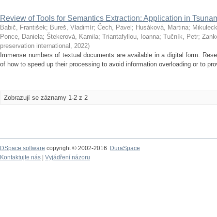
Review of Tools for Semantics Extraction: Application in Tsu
Babič, František
;
Bureš, Vladimír
;
Čech, Pavel
;
Husáková, Martina
;
Mikuleck
Ponce, Daniela
;
Štekerová, Kamila
;
Triantafyllou, Ioanna
;
Tučník, Petr
;
Zank
preservation international
,
2022
)
Immense numbers of textual documents are available in a digital form. Rese
of how to speed up their processing to avoid information overloading or to prov
Zobrazují se záznamy 1-2 z 2
DSpace software
copyright © 2002-2016
DuraSpace
Kontaktujte nás
|
Vyjádření názoru