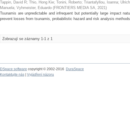
Tappin, David R
;
Thio, Hong Kie
;
Tonini, Roberto
;
Triantafyllou, Ioanna
;
Ulric
Manuela
;
Vyhmeister, Eduardo
(
FRONTIERS MEDIA SA
,
2021
)
Tsunamis are unpredictable and infrequent but potentially large impact natu
prevent losses from tsunamis, probabilistic hazard and risk analysis method
Zobrazují se záznamy 1-1 z 1
DSpace software
copyright © 2002-2016
DuraSpace
Kontaktujte nás
|
Vyjádření názoru