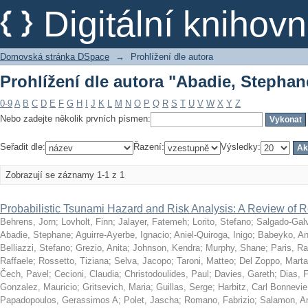
Prohlížení dle autora "Abadie, Stephan
Digitální kniho
Domovská stránka DSpace
→
Prohlížení dle autora
Prohlížení dle autora "Abadie, Stephan
0-9
A
B
C
D
E
F
G
H
I
J
K
L
M
N
O
P
Q
R
S
T
U
V
W
X
Y
Z
Nebo zadejte několik prvních písmen:
Seřadit dle:
Řazení:
Výsledky:
Zobrazují se záznamy 1-1 z 1
Probabilistic Tsunami Hazard and Risk Analysis: A Review of
Behrens, Jorn
;
Lovholt, Finn
;
Jalayer, Fatemeh
;
Lorito, Stefano
;
Salgado-Gal
Abadie, Stephane
;
Aguirre-Ayerbe, Ignacio
;
Aniel-Quiroga, Inigo
;
Babeyko, An
Belliazzi, Stefano
;
Grezio, Anita
;
Johnson, Kendra
;
Murphy, Shane
;
Paris, R
Raffaele
;
Rossetto, Tiziana
;
Selva, Jacopo
;
Taroni, Matteo
;
Del Zoppo, Marta
Čech, Pavel
;
Cecioni, Claudia
;
Christodoulides, Paul
;
Davies, Gareth
;
Dias, F
Gonzalez, Mauricio
;
Gritsevich, Maria
;
Guillas, Serge
;
Harbitz, Carl Bonnevie
Papadopoulos, Gerassimos A
;
Polet, Jascha
;
Romano, Fabrizio
;
Salamon, 