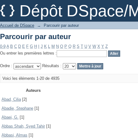
Parcourir par auteur
Dépôt DSpace/M
Accueil de DSpace
→
Parcourir par auteur
Parcourir par auteur
0-9
A
B
C
D
E
F
G
H
I
J
K
L
M
N
O
P
Q
R
S
T
U
V
W
X
Y
Z
Ou entrer les premières lettres :
Ordre :
Résultats :
Voici les éléments 1-20 de 4935
Auteurs
Abad, Cilia
[2]
Abadie, Stephane
[1]
Abaei, G.
[1]
Abbas Shah, Syed Tahir
[1]
Abbasi, Almas
[1]