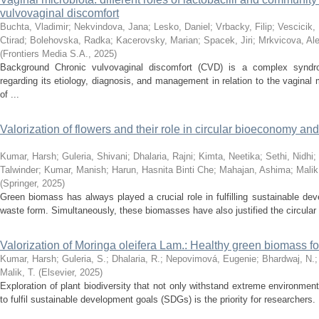
vulvovaginal discomfort
Buchta, Vladimir
;
Nekvindova, Jana
;
Lesko, Daniel
;
Vrbacky, Filip
;
Vescicik,
Ctirad
;
Bolehovska, Radka
;
Kacerovsky, Marian
;
Spacek, Jiri
;
Mrkvicova, Al
(
Frontiers Media S.A.
,
2025
)
Background Chronic vulvovaginal discomfort (CVD) is a complex syndr
regarding its etiology, diagnosis, and management in relation to the vaginal
of ...
Valorization of flowers and their role in circular bioeconomy a
Kumar, Harsh
;
Guleria, Shivani
;
Dhalaria, Rajni
;
Kimta, Neetika
;
Sethi, Nidhi
;
Talwinder
;
Kumar, Manish
;
Harun, Hasnita Binti Che
;
Mahajan, Ashima
;
Malik
(
Springer
,
2025
)
Green biomass has always played a crucial role in fulfilling sustainable dev
waste form. Simultaneously, these biomasses have also justified the circula
Valorization of Moringa oleifera Lam.: Healthy green biomass f
Kumar, Harsh
;
Guleria, S.
;
Dhalaria, R.
;
Nepovimová, Eugenie
;
Bhardwaj, N.
Malik, T.
(
Elsevier
,
2025
)
Exploration of plant biodiversity that not only withstand extreme environment
to fulfil sustainable development goals (SDGs) is the priority for researchers. M