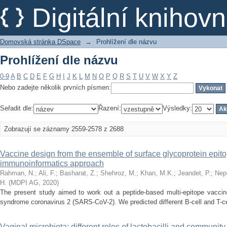
Prohlížení dle názvu
Digitální kniho
Domovská stránka DSpace
→
Prohlížení dle názvu
Prohlížení dle názvu
0-9
A
B
C
D
E
F
G
H
I
J
K
L
M
N
O
P
Q
R
S
T
U
V
W
X
Y
Z
Nebo zadejte několik prvních písmen:
Seřadit dle:
Řazení:
Výsledky:
Zobrazují se záznamy 2559-2578 z 2688
Vaccine design from the ensemble of surface glycoprotein epi
immunoinformatics approach
Rahman, N.
;
Ali, F.
;
Basharat, Z.
;
Shehroz, M.
;
Khan, M.K.
;
Jeandet, P.
;
Nep
H.
(
MDPI AG
,
2020
)
The present study aimed to work out a peptide-based multi-epitope vaccine
syndrome coronavirus 2 (SARS-CoV-2). We predicted different B-cell and T-ce
Vaginal microbiota: different roles of lactobacilli and community 