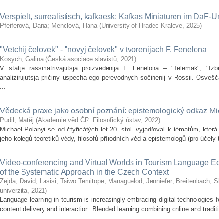
Verspielt, surrealistisch, kafkaesk: Kafkas Miniaturen im DaF-Un
Pfeiferová, Dana
;
Menclová, Hana
(
University of Hradec Kralove
,
2025
)
"Vetchij čelovek" - "novyj čelovek" v tvorenijach F. Fenelona
Kosych, Galina
(
Česká asociace slavistů
,
2021
)
V staťje rassmatrivajutsja proizvedenija F. Fenelona – "Telemak", "Izbr
analizirujutsja pričiny uspecha ego perevodnych sočinenij v Rossii. Osvešč
...
Vědecká praxe jako osobní poznání: epistemologický odkaz Mi
Pudil, Matěj
(
Akademie věd ČR. Filosofický ústav
,
2022
)
Michael Polanyi se od čtyřicátých let 20. stol. vyjadřoval k tématům, kter
jeho kolegů teoretiků vědy, filosofů přírodních věd a epistemologů (pro účely
Video-conferencing and Virtual Worlds in Tourism Language Ed
of the Systematic Approach in the Czech Context
Zejda, David
;
Lasisi, Taiwo Temitope
;
Managuelod, Jenniefer
;
Breitenbach, 
univerzita
,
2021
)
Language learning in tourism is increasingly embracing digital technologie
content delivery and interaction. Blended learning combining online and traditi