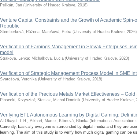
Pelikán, Jan
(
University of Hradec Kralove
,
2018
)
Venture Capital Constraints and the Growth of Academic Spin-o
Republic
Stemberková, Růžena
;
Marešová, Petra
(
University of Hradec Kralove
,
2026
)
Verification of Earnings Management in Slovak Enterprises u
model
Strakova, Lenka
;
Michalkova, Lucia
(
University of Hradec Kralove
,
2020
)
Verification of Strategic Management Process Model in SME int
Svatošová, Veronika
(
University of Hradec Kralove
,
2018
)
Verification of the Precious Metals Market Effectiveness – Gold 
Piasecki, Krzysztof
;
Stasiak, Michal Dominik
(
University of Hradec Kralove
,
Verifying EFL Autonomous Learning by Digital Gaming: Definit
Al-Obaydi, L.H.
;
Pikhart, Marcel
;
Klímová, Blanka
(
International Association 
Currently, basically everyone is surrounded by digital media and they are used
learning. The aim of this study is to verify how much digital gaming can be use