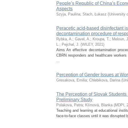
People’s Republic of China’s Econ
Aspects
Szyja, Paulina
;
Stach, Łukasz
(
University 
Peracetic acid-based disinfectant is
decontamination procedure of respo
Rybka, A.
;
Gavel, A.
;
Kroupa, T.
;
Meloun, J
L.
;
Pejchal, J.
(
WILEY
,
2021
)
Aims An effective decontamination proced
CBRN responders and healthcare workers w
...
Perception of Gender Issues at Wo
Gresakova, Emilia
;
Chlebikova, Darina
(
Uni
The Perception of Slovak Students 
Preliminary Study
Polakova, Petra
;
Klímová, Blanka
(
MDPI
,
Teaching and learning at educational instit
face-to-face classes until it was disrupted