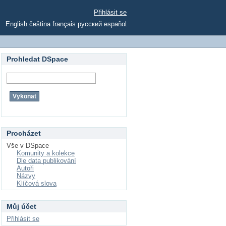
Přihlásit se
English
čeština
français
русский
español
Prohledat DSpace
Procházet
Vše v DSpace
Komunity a kolekce
Dle data publikování
Autoři
Názvy
Klíčová slova
Můj účet
Přihlásit se