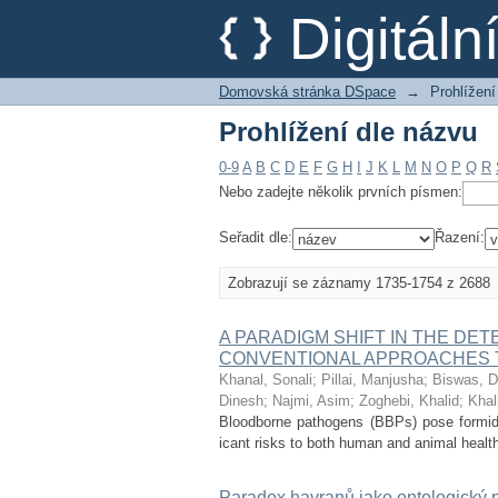
Prohlížení dle názvu
Digitál
Domovská stránka DSpace
→
Prohlížení
Prohlížení dle názvu
0-9
A
B
C
D
E
F
G
H
I
J
K
L
M
N
O
P
Q
R
Nebo zadejte několik prvních písmen:
Seřadit dle:
Řazení:
Zobrazují se záznamy 1735-1754 z 2688
A PARADIGM SHIFT IN THE DE
CONVENTIONAL APPROACHES 
Khanal, Sonali
;
Pillai, Manjusha
;
Biswas, D
Dinesh
;
Najmi, Asim
;
Zoghebi, Khalid
;
Khal
Bloodborne pathogens (BBPs) pose formidab
icant risks to both human and animal healt
Paradox havranů jako ontologický 