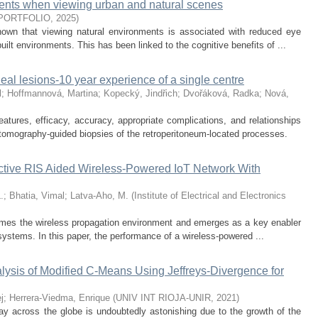
ents when viewing urban and natural scenes
PORTFOLIO
,
2025
)
own that viewing natural environments is associated with reduced eye
lt environments. This has been linked to the cognitive benefits of ...
eal lesions-10 year experience of a single centre
l
;
Hoffmannová, Martina
;
Kopecký, Jindřich
;
Dvořáková, Radka
;
Nová,
eatures, efficacy, accuracy, appropriate complications, and relationships
omography-guided biopsies of the retroperitoneum-located processes.
ctive RIS Aided Wireless-Powered IoT Network With
.
;
Bhatia, Vimal
;
Latva-Aho, M.
(
Institute of Electrical and Electronics
 tames the wireless propagation environment and emerges as a key enabler
ystems. In this paper, the performance of a wireless-powered ...
sis of Modified C-Means Using Jeffreys-Divergence for
j
;
Herrera-Viedma, Enrique
(
UNIV INT RIOJA-UNIR
,
2021
)
ay across the globe is undoubtedly astonishing due to the growth of the