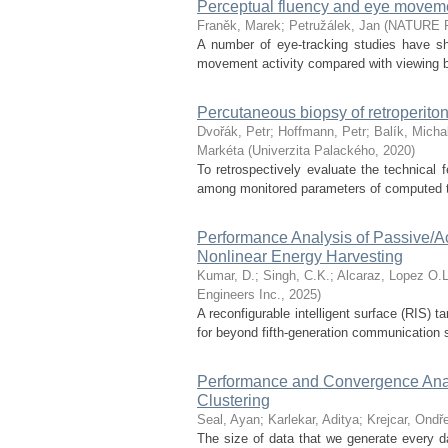
Perceptual fluency and eye movem
Franěk, Marek
;
Petružálek, Jan
(
NATURE 
A number of eye-tracking studies have sh
movement activity compared with viewing bui
Percutaneous biopsy of retroperiton
Dvořák, Petr
;
Hoffmann, Petr
;
Balík, Micha
Markéta
(
Univerzita Palackého
,
2020
)
To retrospectively evaluate the technical f
among monitored parameters of computed t
Performance Analysis of Passive/A
Nonlinear Energy Harvesting
Kumar, D.
;
Singh, C.K.
;
Alcaraz, Lopez O.L
Engineers Inc.
,
2025
)
A reconfigurable intelligent surface (RIS)
for beyond fifth-generation communication s
Performance and Convergence Analy
Clustering
Seal, Ayan
;
Karlekar, Aditya
;
Krejcar, Ondře
The size of data that we generate every d