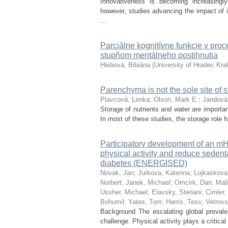
Innovativeness is becoming increasingly 
however, studies advancing the impact of
...
Parciálne kognitívne funkcie v proc
stupňom mentálneho postihnutia
Hlebová, Bibiána
(
University of Hradec Kra
Parenchyma is not the sole site of st
Plavcová, Lenka
;
Olson, Mark E.
;
Jandová
Storage of nutrients and water are importa
In most of these studies, the storage role h
Participatory development of an mHe
physical activity and reduce sedent
diabetes (ENERGISED)
Novak, Jan
;
Jurkova, Katerina
;
Lojkaskova
Norbert
;
Janek, Michael
;
Omcirk, Dan
;
Mali
Ussher, Michael
;
Elavsky, Steriani
;
Cimler,
Bohumil
;
Yates, Tom
;
Harris, Tess
;
Vetrov
Background The escalating global prevale
challenge. Physical activity plays a critica