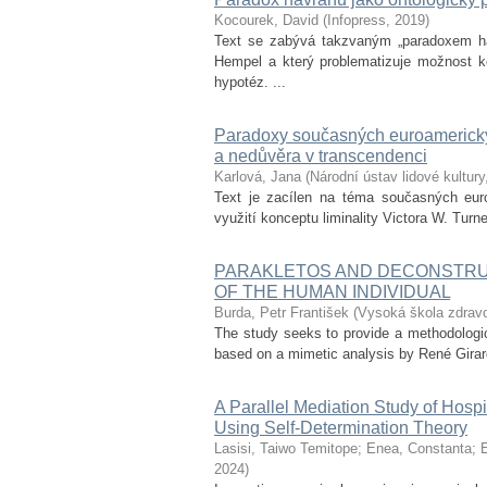
Kocourek, David
(
Infopress
,
2019
)
Text se zabývá takzvaným „paradoxem havr
Hempel a který problematizuje možnost k
hypotéz. ...
Paradoxy současných euroamerickýc
a nedůvěra v transcendenci
Karlová, Jana
(
Národní ústav lidové kultury
Text je zacílen na téma současných euroa
využití konceptu liminality Victora W. Turne
PARAKLETOS AND DECONSTRU
OF THE HUMAN INDIVIDUAL
Burda, Petr František
(
Vysoká škola zdravot
The study seeks to provide a methodologica
based on a mimetic analysis by René Girard 
A Parallel Mediation Study of Hospi
Using Self-Determination Theory
Lasisi, Taiwo Temitope
;
Enea, Constanta
;
2024
)