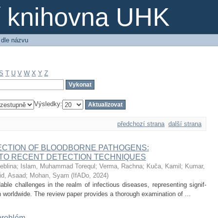
ní knihovna UHK
 dle názvu
S
T
U
V
W
X
Y
Z
Výsledky:
předchozí strana
další strana
TECTION OF BLOODBORNE PATHOGENS:
TO RECENT DETECTION TECHNIQUES
eblina
;
Islam, Muhammad Torequl
;
Verma, Rachna
;
Kuča, Kamil
;
Kumar,
id, Asaad
;
Mohan, Syam
(
IfADo
,
2024
)
le challenges in the realm of infectious diseases, representing signif-
h worldwide. The review paper provides a thorough examination of ...
problém