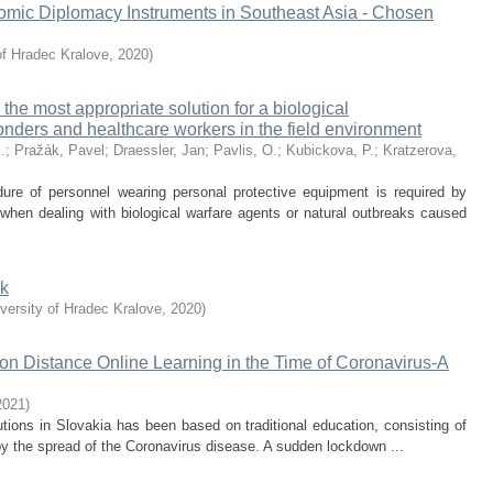
omic Diplomacy Instruments in Southeast Asia - Chosen
of Hradec Kralove
,
2020
)
 the most appropriate solution for a biological
nders and healthcare workers in the field environment
.
;
Pražák, Pavel
;
Draessler, Jan
;
Pavlis, O.
;
Kubickova, P.
;
Kratzerova,
ure of personnel wearing personal protective equipment is required by
hen dealing with biological warfare agents or natural outbreaks caused
rk
versity of Hradec Kralove
,
2020
)
on Distance Online Learning in the Time of Coronavirus-A
2021
)
utions in Slovakia has been based on traditional education, consisting of
 by the spread of the Coronavirus disease. A sudden lockdown ...