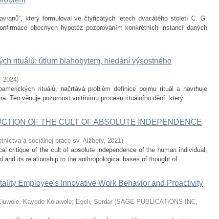
anů“, který formuloval ve čtyřicátých letech dvacátého století C. G.
onfirmace obecných hypotéz pozorováním konkrétních instancí daných
h rituálů: útlum blahobytem, hledání výsostného
,
2024
)
merických rituálů, načrtává problém definice pojmu rituál a navrhuje
ra. Ten věnuje pozornost vnitřnímu procesu rituálního dění, který ...
CTION OF THE CULT OF ABSOLUTE INDEPENDENCE
níctva a sociálnej práce sv. Alžbety
,
2021
)
l critique of the cult of absolute independence of the human individual,
and its relationship to the anthropological bases of thought of ...
tality Employee's Innovative Work Behavior and Proactivity
Eluwole, Kayode Kolawole
;
Egeli, Serdar
(
SAGE PUBLICATIONS INC
,