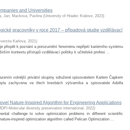
mpanies and Universities
a, Jan
;
Mackova, Pavlina
(
University of Hradec Kralove
,
2023
)
gické pracovníky v roce 2017 – případová studie vzdělávací
verzita Karlova
,
2021
)
 je přispět k poznání a porozumění fenoménu nepřijetí kariérního systému
rším kontextu přístupů vzdělávací politiky k učitelské profesi ...
azením volnější privátní skupiny sdružené spisovatelem Karlem Čapkem
byla zachycena ve třech kresbách výtvarníka a spisovatele Adolfa
ovel Nature-Inspired Algorithm for Engineering Applications
DPI-Molecular diversity preservation international
,
2022
)
ntal challenge to solve optimization problems in different scientific
 nature-inspired optimization algorithm called Pelican Optimization ...