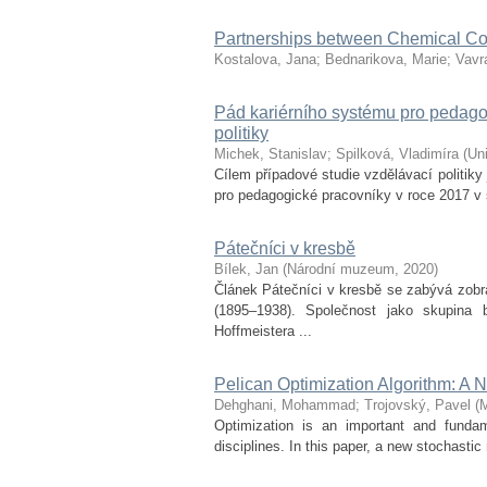
Partnerships between Chemical Co
Kostalova, Jana
;
Bednarikova, Marie
;
Vavr
Pád kariérního systému pro pedago
politiky
Michek, Stanislav
;
Spilková, Vladimíra
(
Uni
Cílem případové studie vzdělávací politiky
pro pedagogické pracovníky v roce 2017 v ši
Pátečníci v kresbě
Bílek, Jan
(
Národní muzeum
,
2020
)
Článek Pátečníci v kresbě se zabývá zobr
(1895–1938). Společnost jako skupina 
Hoffmeistera ...
Pelican Optimization Algorithm: A N
Dehghani, Mohammad
;
Trojovský, Pavel
(
M
Optimization is an important and fundame
disciplines. In this paper, a new stochastic