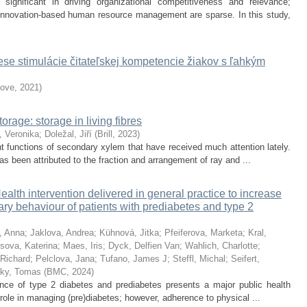
significant in driving organizational competitiveness and relevance;
 innovation-based human resource management are sparse. In this study,
ese stimulácie čitateľskej kompetencie žiakov s ľahkým
love
,
2021
)
orage: storage in living fibres
, Veronika
;
Doležal, Jiří
(
Brill
,
2023
)
nt functions of secondary xylem that have received much attention lately.
as been attributed to the fraction and arrangement of ray and ...
alth intervention delivered in general practice to increase
ary behaviour of patients with prediabetes and type 2
, Anna
;
Jaklova, Andrea
;
Kühnová, Jitka
;
Pfeiferova, Marketa
;
Kral,
sova, Katerina
;
Maes, Iris
;
Dyck, Delfien Van
;
Wahlich, Charlotte
;
 Richard
;
Pelclova, Jana
;
Tufano, James J
;
Steffl, Michal
;
Seifert,
sky, Tomas
(
BMC
,
2024
)
nce of type 2 diabetes and prediabetes presents a major public health
l role in managing (pre)diabetes; however, adherence to physical ...