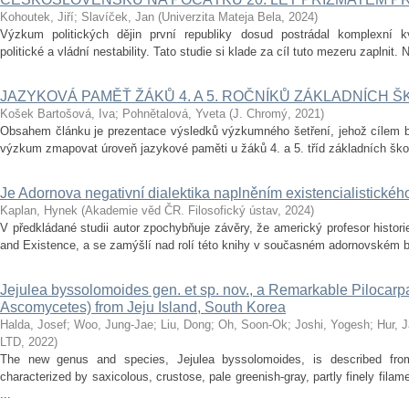
Kohoutek, Jiří
;
Slavíček, Jan
(
Univerzita Mateja Bela
,
2024
)
Výzkum politických dějin první republiky dosud postrádal komplexní kvan
politické a vládní nestability. Tato studie si klade za cíl tuto mezeru zaplnit. 
JAZYKOVÁ PAMĚŤ ŽÁKŮ 4. A 5. ROČNÍKŮ ZÁKLADNÍCH Š
Košek Bartošová, Iva
;
Pohnětalová, Yveta
(
J. Chromý
,
2021
)
Obsahem článku je prezentace výsledků výzkumného šetření, jehož cílem byl
výzkum zmapovat úroveň jazykové paměti u žáků 4. a 5. tříd základních škol a 
Je Adornova negativní dialektika naplněním existencialistického
Kaplan, Hynek
(
Akademie věd ČR. Filosofický ústav
,
2024
)
V předkládané studii autor zpochybňuje závěry, že americký profesor histor
and Existence, a se zamýšlí nad rolí této knihy v současném adornovském bád
Jejulea byssolomoides gen. et sp. nov., a Remarkable Pilocar
Ascomycetes) from Jeju Island, South Korea
Halda, Josef
;
Woo, Jung-Jae
;
Liu, Dong
;
Oh, Soon-Ok
;
Joshi, Yogesh
;
Hur, 
LTD
,
2022
)
The new genus and species, Jejulea byssolomoides, is described from
characterized by saxicolous, crustose, pale greenish-gray, partly finely fila
...