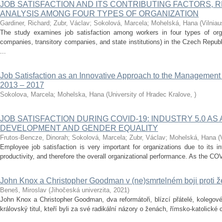
JOB SATISFACTION AND ITS CONTRIBUTING FACTORS, 
ANALYSIS AMONG FOUR TYPES OF ORGANIZATION
Gardiner, Richard
;
Zubr, Václav
;
Sokolová, Marcela
;
Mohelská, Hana
(
Vilniau
The study examines job satisfaction among workers in four types of org
companies, transitory companies, and state institutions) in the Czech Republ
...
Job Satisfaction as an Innovative Approach to the Managemen
2013 – 2017
Sokolova, Marcela
;
Mohelska, Hana
(
University of Hradec Kralove
,
)
JOB SATISFACTION DURING COVID-19: INDUSTRY 5.0 AS
DEVELOPMENT AND GENDER EQUALITY
Frutos-Bencze, Dinorah
;
Sokolová, Marcela
;
Zubr, Václav
;
Mohelská, Hana
(
Employee job satisfaction is very important for organizations due to its i
productivity, and therefore the overall organizational performance. As the C
John Knox a Christopher Goodman v (ne)smrtelném boji proti 
Beneš, Miroslav
(
Jihočeská univerzita
,
2021
)
John Knox a Christopher Goodman, dva reformátoři, blízcí přátelé, kolegov
královský titul, kteří byli za své radikální názory o ženách, římsko-katolické c