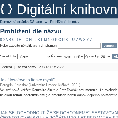
Prohlížení dle názvu
Digitální kniho
Domovská stránka DSpace
→
Prohlížení dle názvu
Prohlížení dle názvu
0-9
A
B
C
D
E
F
G
H
I
J
K
L
M
N
O
P
Q
R
S
T
U
V
W
X
Y
Z
Nebo zadejte několik prvních písmen:
Seřadit dle:
Řazení:
Výsledky:
Zobrazují se záznamy 1298-1317 z 2688
Jak filosofovat o lidské mysli?
Peregrin, Jaroslav
(
Univerzita Hradec Králové
,
2021
)
Ve své nové knížce Kauzalita činitele Petr Dvořák argumentuje, že svoboda 
nějakou formu indeterminismu; a předkládá návrh odpovídajícího pojmovéh
...
JAK SE „DOHODNOUT, ŽE SE DOHODNEME“: SESTAVOVÁ
ČESKOSLOVENSKU NA POČÁTKU 20. LET PRIZMATEM PRE