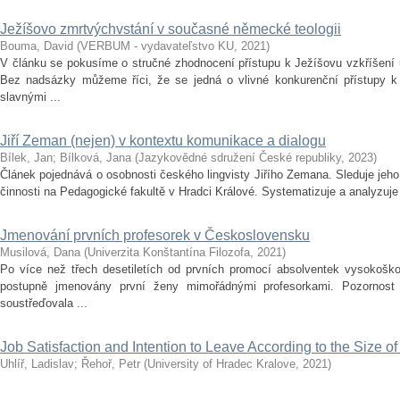
Ježíšovo zmrtvýchvstání v současné německé teologii
Bouma, David
(
VERBUM - vydavateľstvo KU
,
2021
)
V článku se pokusíme o stručné zhodnocení přístupu k Ježíšovu vzkříšení
Bez nadsázky můžeme říci, že se jedná o vlivné konkurenční přístupy k 
slavnými ...
Jiří Zeman (nejen) v kontextu komunikace a dialogu
Bílek, Jan
;
Bílková, Jana
(
Jazykovědné sdružení České republiky
,
2023
)
Článek pojednává o osobnosti českého lingvisty Jiřího Zemana. Sleduje jeho
činnosti na Pedagogické fakultě v Hradci Králové. Systematizuje a analyzuje j
Jmenování prvních profesorek v Československu
Musilová, Dana
(
Univerzita Konštantína Filozofa
,
2021
)
Po více než třech desetiletích od prvních promocí absolventek vysokošk
postupně jmenovány první ženy mimořádnými profesorkami. Pozornost 
soustřeďovala ...
Job Satisfaction and Intention to Leave According to the Size of
Uhlíř, Ladislav
;
Řehoř, Petr
(
University of Hradec Kralove
,
2021
)