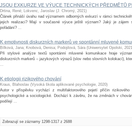
JSOU EXKURZE VE VÝUCE TECHNICKÝCH PŘEDMĚTŮ P
Drtina, René
;
Lokvenc, Jaroslav
(
J. Chromý
,
2021
)
Článek přináší úvahu nad významem odborných exkurzí v rámci technickéh
jejich realizaci? Mají v současné výuce ještě význam? Jaký je zájem s
pořádání? ...
K emotivnosti diskurzních markerů ve spontánní mluvené komu
Bílková, Jana
;
Knobová, Denisa
;
Podojilová, Sára
(
Uniwersytet Opolski
,
202
Při stylové analýze textů spontánní mluvené komunikace hraje významno
diskurzních markerů – jazykových výrazů (slov nebo slovních kolokací), kte
...
K etiologii rizikového chování
Kraus, Blahoslav
(
Vysoká škola aplikované psychologie
,
2020
)
Autor v příspěvku vychází z multifaktorového pojetí příčin rizikového 
psychologické a sociologické. Dochází k závěru, že na změnách v chování
podílejí ...
Zobrazují se záznamy 1298-1317 z 2688