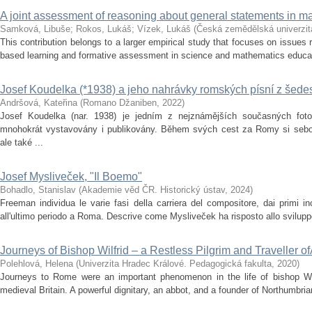
A joint assessment of reasoning about general statements in m
Samková, Libuše
;
Rokos, Lukáš
;
Vízek, Lukáš
(
Česká zemědělská univerzit
This contribution belongs to a larger empirical study that focuses on issues r
based learning and formative assessment in science and mathematics education
Josef Koudelka (*1938) a jeho nahrávky romských písní z šedes
Andršová, Kateřina
(
Romano Džaniben
,
2022
)
Josef Koudelka (nar. 1938) je jedním z nejznámějších současných fotog
mnohokrát vystavovány i publikovány. Během svých cest za Romy si sebou 
ale také ...
Josef Mysliveček, "Il Boemo"
Bohadlo, Stanislav
(
Akademie věd ČR. Historický ústav
,
2024
)
Freeman individua le varie fasi della carriera del compositore, dai primi in
all'ultimo periodo a Roma. Descrive come Mysliveček ha risposto allo sviluppo d
Journeys of Bishop Wilfrid – a Restless Pilgrim and Traveller 
Polehlová, Helena
(
Univerzita Hradec Králové. Pedagogická fakulta
,
2020
)
Journeys to Rome were an important phenomenon in the life of bishop Wilfr
medieval Britain. A powerful dignitary, an abbot, and a founder of Northumbria