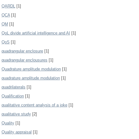
QARDL
[1]
QCA
[1]
QM
[1]
QoL divide artificial intelligence and AI
[1]
QoS
[1]
quadrangular enclosure
[1]
quadrangular enclousures
[1]
Quadrature amplitude modulation
[1]
quadrature amplitude modulation
[1]
quadrilaterals
[1]
Qualification
[1]
qualitative content analysis of a joke
[1]
qualitative study
[2]
Quality
[1]
Quality appraisal
[1]