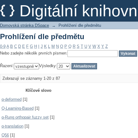
Prohlížení dle předmětu
Digitální kniho
Domovská stránka DSpace
→
Prohlížení dle předmětu
Prohlížení dle předmětu
0-9
A
B
C
D
E
F
G
H
I
J
K
L
M
N
O
P
Q
R
S
T
U
V
W
X
Y
Z
Nebo zadejte několik prvních písmen:
Řazení:
Výsledky:
Zobrazují se záznamy 1-20 z 87
Klíčové slovo
q-deformed
[1]
Q-Learning-Based
[1]
q-Rung orthopair fuzzy set
[1]
q-translation
[1]
Q56
[1]