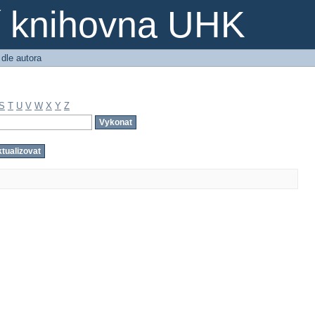
ní knihovna UHK
 dle autora
S
T
U
V
W
X
Y
Z