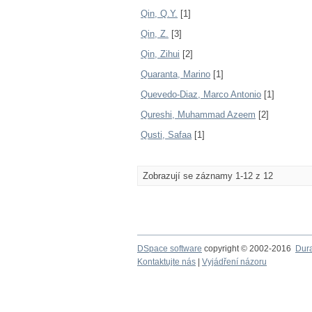
Qin, Q.Y.
[1]
Qin, Z.
[3]
Qin, Zihui
[2]
Quaranta, Marino
[1]
Quevedo-Diaz, Marco Antonio
[1]
Qureshi, Muhammad Azeem
[2]
Qusti, Safaa
[1]
Zobrazují se záznamy 1-12 z 12
DSpace software
copyright © 2002-2016
Dur
Kontaktujte nás
|
Vyjádření názoru