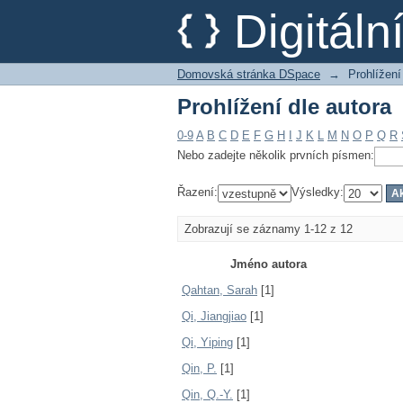
Prohlížení dle autora
Digitál
Domovská stránka DSpace
→
Prohlížení
Prohlížení dle autora
0-9
A
B
C
D
E
F
G
H
I
J
K
L
M
N
O
P
Q
R
Nebo zadejte několik prvních písmen:
Řazení:
Výsledky:
Zobrazují se záznamy 1-12 z 12
Jméno autora
Qahtan, Sarah
[1]
Qi, Jiangjiao
[1]
Qi, Yiping
[1]
Qin, P.
[1]
Qin, Q.-Y.
[1]