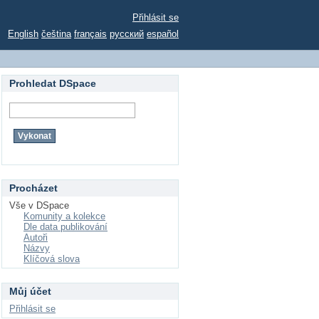
Přihlásit se
English
čeština
français
русский
español
Prohledat DSpace
Procházet
Vše v DSpace
Komunity a kolekce
Dle data publikování
Autoři
Názvy
Klíčová slova
Můj účet
Přihlásit se