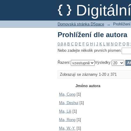
Prohlížení dle autora
Digitál
Domovská stránka DSpace
→
Prohlížení
Prohlížení dle autora
0-9
A
B
C
D
E
F
G
H
I
J
K
L
M
N
O
P
Q
R
Nebo zadejte několik prvních písmen:
Řazení:
Výsledky:
Zobrazují se záznamy 1-20 z 371
Jméno autora
Ma, Cong
[1]
Ma, Deshui
[1]
Ma, Lili
[1]
Ma, Rong
[1]
Ma, W.-Y.
[1]