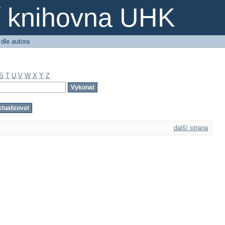
ní knihovna UHK
 dle autora
S
T
U
V
W
X
Y
Z
další strana