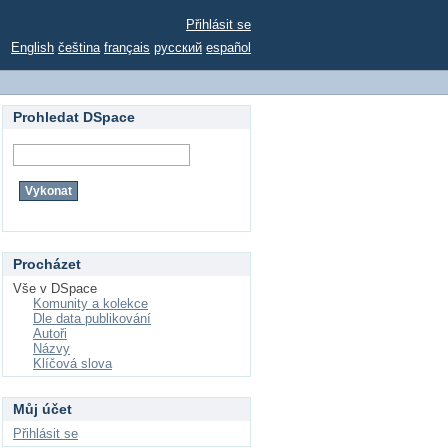
Přihlásit se
English
čeština
français
русский
español
Prohledat DSpace
Procházet
Vše v DSpace
Komunity a kolekce
Dle data publikování
Autoři
Názvy
Klíčová slova
Můj účet
Přihlásit se