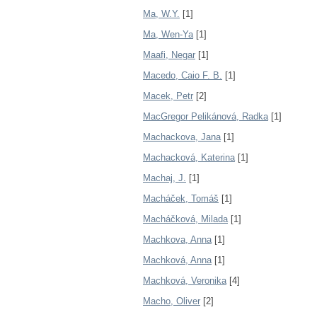
Ma, W.Y.
[1]
Ma, Wen-Ya
[1]
Maafi, Negar
[1]
Macedo, Caio F. B.
[1]
Macek, Petr
[2]
MacGregor Pelikánová, Radka
[1]
Machackova, Jana
[1]
Machacková, Katerina
[1]
Machaj, J.
[1]
Macháček, Tomáš
[1]
Macháčková, Milada
[1]
Machkova, Anna
[1]
Machková, Anna
[1]
Machková, Veronika
[4]
Macho, Oliver
[2]