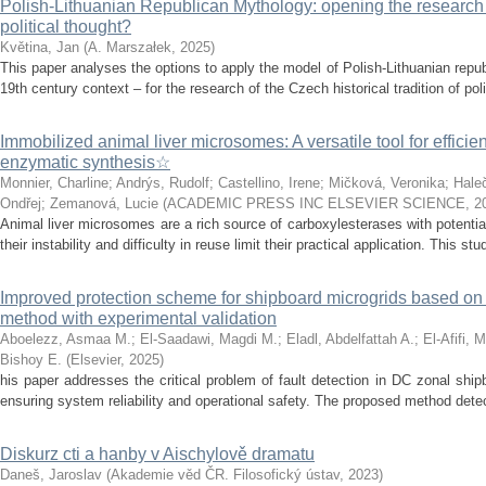
Polish-Lithuanian Republican Mythology: opening the research 
political thought?
Květina, Jan
(
A. Marszałek
,
2025
)
This paper analyses the options to apply the model of Polish-Lithuanian repu
19th century context – for the research of the Czech historical tradition of poli
Immobilized animal liver microsomes: A versatile tool for efficie
enzymatic synthesis☆
Monnier, Charline
;
Andrýs, Rudolf
;
Castellino, Irene
;
Mičková, Veronika
;
Hale
Ondřej
;
Zemanová, Lucie
(
ACADEMIC PRESS INC ELSEVIER SCIENCE
,
2
Animal liver microsomes are a rich source of carboxylesterases with potential
their instability and difficulty in reuse limit their practical application. This stu
Improved protection scheme for shipboard microgrids based o
method with experimental validation
Aboelezz, Asmaa M.
;
El-Saadawi, Magdi M.
;
Eladl, Abdelfattah A.
;
El-Afifi, 
Bishoy E.
(
Elsevier
,
2025
)
his paper addresses the critical problem of fault detection in DC zonal ship
ensuring system reliability and operational safety. The proposed method detects
Diskurz cti a hanby v Aischylově dramatu
Daneš, Jaroslav
(
Akademie věd ČR. Filosofický ústav
,
2023
)