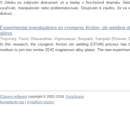
V článku se zabývám diskurzem cti a hanby v Aischylově dramatu. Sledu
využíván, manipulován nebo problematizován. Dospívám k závěru, že ve vě
diskurz ...
Experimental investigations on cryogenic friction- stir welding
alloys
Trojovský, Pavel
;
Dhasarathan, Vigneswaran
;
Boopathi, Sampath
(
Elsevier
,
In this research, the cryogenic friction stir welding (CFSW) process has 
medium to join two similar ZE42 magnesium alloy plates. The new experiment
DSpace software
copyright © 2002-2016
DuraSpace
Kontaktujte nás
|
Vyjádření názoru